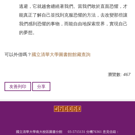
逃避，它就越會纏繞著我們。當我們敢於直面恐懼，才
能真正了解自己並找到克服恐懼的方法，去改變那些讓
我們感到恐懼的事物，而能自由地探索世界，實現自己
的夢想。
可以外借嗎？
國立清華大學圖書館館藏查詢
瀏覽數:
467
友善列印
分享
國立清華大學南大校區圖書
分
館
03-5715131
分機7
6361
意見信箱：