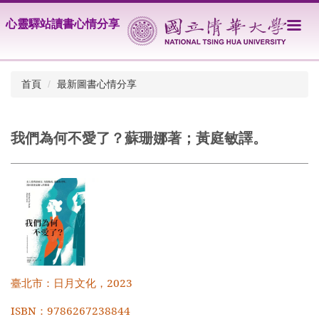
跳
心靈驛站讀書心情分享
到
主
要
內
首頁
最新圖書心情分享
容
區
我們為何不愛了？蘇珊娜著；黃庭敏譯。
臺北市：日月文化，2023
ISBN
：9786267238844